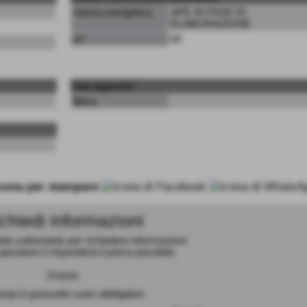
classe energetica
APE IN FASE DI
ELABORAZIONE
m²
60
Dati aggiuntivi
libero
chiedi informazioni
ulo sottostante per richiedere informazioni.
peratore ti risponderà il prima possibile.
Grazie.
ampi in grassetto sono obbligatori