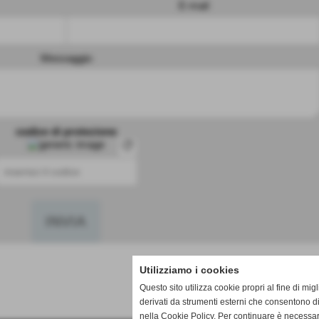
E-mail
Messaggio
codice di protezione
refresh
Utilizziamo i cookies
SUCCESSIVO 
Questo sito utilizza cookie propri al fine di mi
derivati da strumenti esterni che consentono di
nella Cookie Policy. Per continuare è necessa