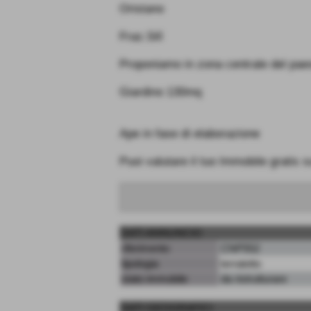
Oristano
Fraz.Silì
Proponiamo in zona centrale del pae
Giardino 130mq
Ape in fase di elaborazione
Puoi valutare il tuo Immobile gratis s
DATI ANNUNCIO
riferimento
CNP552
tipologia
terratetto
stato immobile
da ristrutturare
DATI GEOGRAFICI