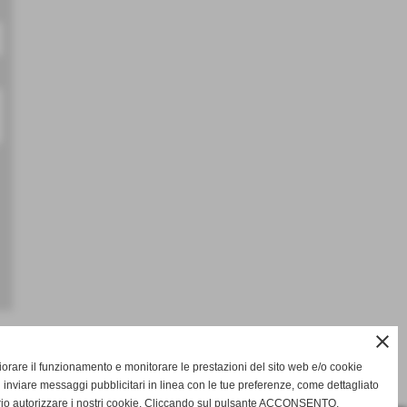
close
>>
gliorare il funzionamento e monitorare le prestazioni del sito web e/o cookie
 inviare messaggi pubblicitari in linea con le tue preferenze, come dettagliato
rio autorizzare i nostri cookie. Cliccando sul pulsante ACCONSENTO,