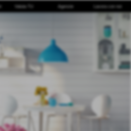
i
Valuta TU
Agenzie
Lavora con noi