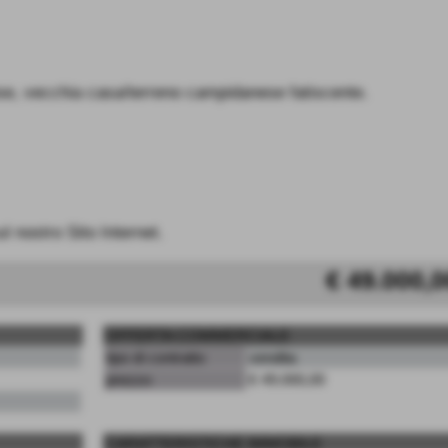
se, vecchia casa/terreno campidanese fatiscente.
ul nostro Sito Internet.
€ 49.000,0
OFFERTA COMMERCIALE
tipo di contratto
vendita
prezzo
€ 49.000,00
CARATTERISTICHE IMMOBILE