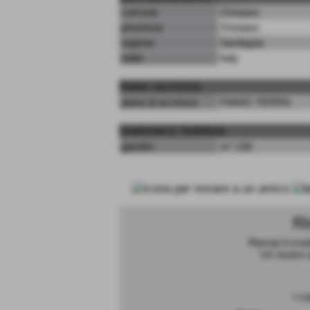
comune
Oristano
provincia
Oristano
regione
Sardegna
stato
Italy
PIANI / ACCESSI
piano di accesso
PIANO TERRA
GIARDINI E TERRENI
giardini
m² 130
Ri
Riempi il mod
Un nostro o
I c