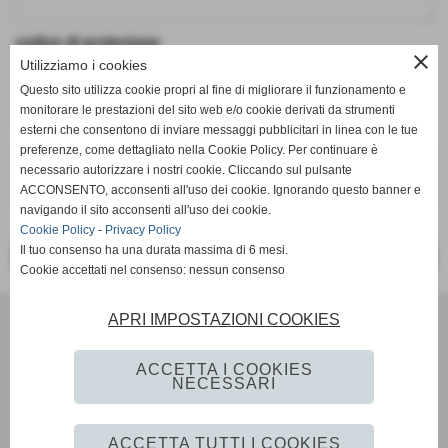
codice di protezione
close
refresh
Utilizziamo i cookies
Questo sito utilizza cookie propri al fine di migliorare il funzionamento e
monitorare le prestazioni del sito web e/o cookie derivati da strumenti
esterni che consentono di inviare messaggi pubblicitari in linea con le tue
preferenze, come dettagliato nella Cookie Policy. Per continuare è
necessario autorizzare i nostri cookie. Cliccando sul pulsante
ACCONSENTO, acconsenti all'uso dei cookie. Ignorando questo banner e
navigando il sito acconsenti all'uso dei cookie.
Cookie Policy
-
Privacy Policy
Il tuo consenso ha una durata massima di 6 mesi.
<< PRECEDENTE
SUCCESSIVO >>
Cookie accettati nel consenso: nessun consenso
APRI IMPOSTAZIONI COOKIES
BIDDER GROUP S.R.L.
ACCETTA I COOKIES
NECESSARI
info@bidderconsulenza.it
ACCETTA TUTTI I COOKIES