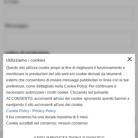
E-mail
Messaggio
codice di protezione
close
refresh
Utilizziamo i cookies
Questo sito utilizza cookie propri al fine di migliorare il funzionamento e
monitorare le prestazioni del sito web e/o cookie derivati da strumenti
esterni che consentono di inviare messaggi pubblicitari in linea con le tue
preferenze, come dettagliato nella Cookie Policy. Per continuare è
necessario autorizzare i nostri cookie. Cliccando sul pulsante
ACCONSENTO, acconsenti all'uso dei cookie. Ignorando questo banner e
navigando il sito acconsenti all'uso dei cookie.
Cookie Policy
-
Privacy Policy
Il tuo consenso ha una durata massima di 6 mesi.
<< PRECEDENTE
SUCCESSIVO >>
Cookie accettati nel consenso: nessun consenso